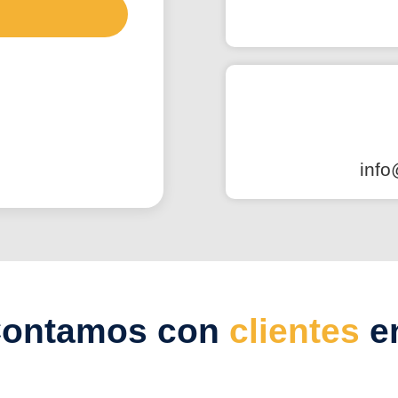
inf
ontamos con
clientes
e