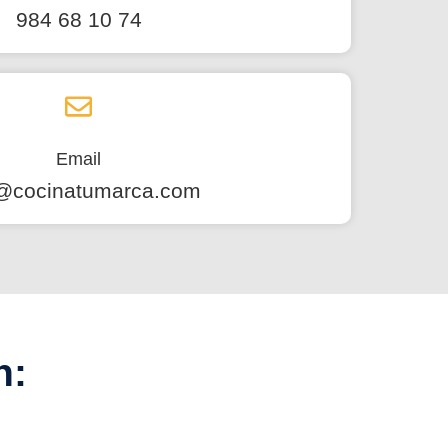
984 68 10 74
Email
o@cocinatumarca.com
n: